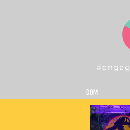
#enga
DOM