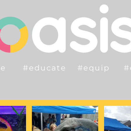
ge #educate #equip 