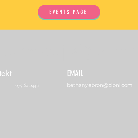
EVENTS PAGE
kontaktuj się z na
takt
EMAIL
07516230448
bethany.ebron@cipni.com