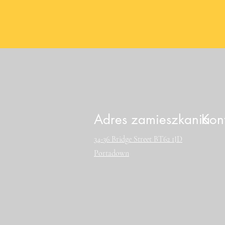
S
Adres zamieszkania
Kon
34-36 Bridge Street BT62 1JD
Portadown